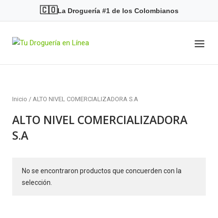
Skip
🇨🇴
La Droguería #1 de los Colombianos
to
content
Menu
Home
Inicio
/ ALTO NIVEL COMERCIALIZADORA S.A
ALTO NIVEL COMERCIALIZADORA
S.A
No se encontraron productos que concuerden con la
selección.