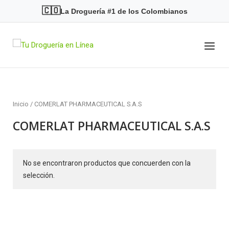
Skip
🇨🇴
La Droguería #1 de los Colombianos
to
content
Menu
Home
Inicio
/ COMERLAT PHARMACEUTICAL S.A.S
COMERLAT PHARMACEUTICAL S.A.S
No se encontraron productos que concuerden con la
selección.