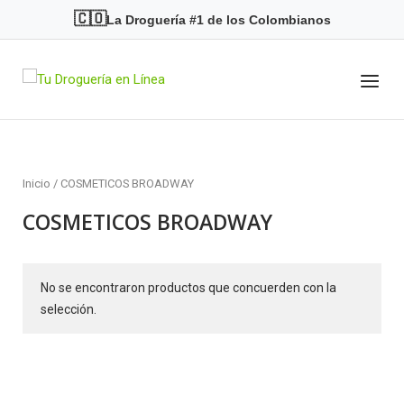
Skip
🇨🇴
La Droguería #1 de los Colombianos
to
content
Menu
Home
Inicio
/ COSMETICOS BROADWAY
COSMETICOS BROADWAY
No se encontraron productos que concuerden con la
selección.