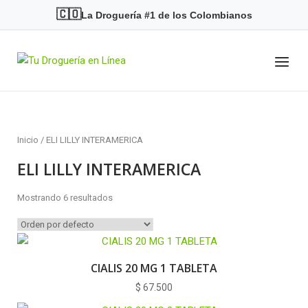
Skip
🇨🇴
La Droguería #1 de los Colombianos
to
content
Menu
Home
Inicio
/ ELI LILLY INTERAMERICA
ELI LILLY INTERAMERICA
Mostrando 6 resultados
CIALIS 20 MG 1 TABLETA
$
67.500