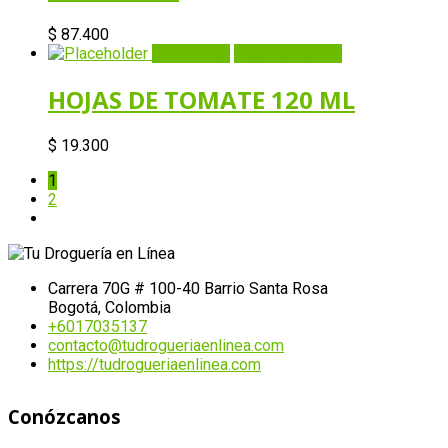
$
87.400
Quick View
Añadir al carrito
HOJAS DE TOMATE 120 ML
$
19.300
1
2
Carrera 70G # 100-40 Barrio Santa Rosa
Bogotá, Colombia
+6017035137
contacto@tudrogueriaenlinea.com
https://tudrogueriaenlinea.com
Conózcanos