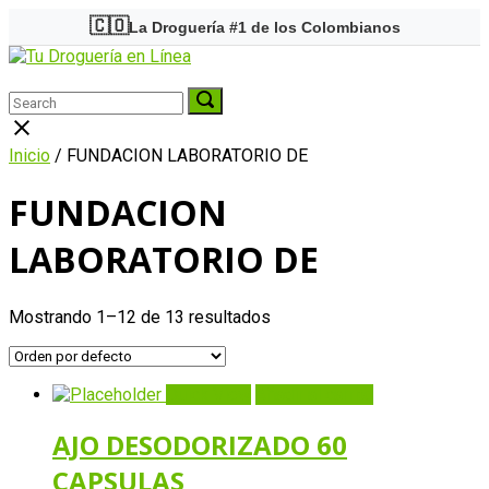
Skip
🇨🇴
La Droguería #1 de los Colombianos
to
Home
content
Menu
Search
Search
Search
for:
for:
Close
search
Inicio
/ FUNDACION LABORATORIO DE
bar
FUNDACION
LABORATORIO DE
Mostrando 1–12 de 13 resultados
Quick View
Añadir al carrito
AJO DESODORIZADO 60
CAPSULAS