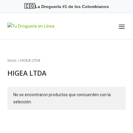
Skip
🇨🇴
La Droguería #1 de los Colombianos
to
content
Menu
Home
Inicio
/ HIGEA LTDA
HIGEA LTDA
No se encontraron productos que concuerden con la
selección.