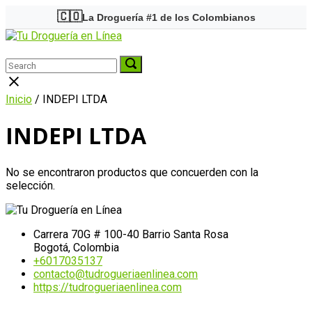
Skip
🇨🇴
La Droguería #1 de los Colombianos
to
Home
content
Menu
Search
Search
Search
for:
for:
Close
search
Inicio
/ INDEPI LTDA
bar
INDEPI LTDA
No se encontraron productos que concuerden con la
selección.
Carrera 70G # 100-40 Barrio Santa Rosa
Bogotá, Colombia
+6017035137
contacto@tudrogueriaenlinea.com
https://tudrogueriaenlinea.com