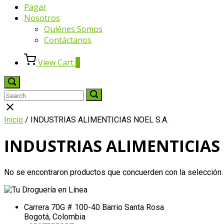
Pagar
Nosotros
Quiénes Somos
Contáctanos
View
View Cart
0
shopping
cart
Open
search
Search
Search
Search
bar
for:
for:
Close
search
Inicio
/ INDUSTRIAS ALIMENTICIAS NOEL S.A.
bar
INDUSTRIAS ALIMENTICIAS 
No se encontraron productos que concuerden con la selección.
Carrera 70G # 100-40 Barrio Santa Rosa
Bogotá, Colombia