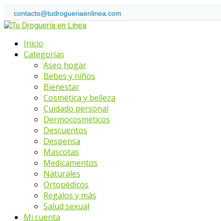
Skip
contacto@tudrogueriaenlinea.com
to
Home
content
Menu
Inicio
Categorías
Aseo hogar
Bebes y niños
Bienestar
Cosmética y belleza
Cuidado personal
Dermocosméticos
Descuentos
Despensa
Mascotas
Medicamentos
Naturales
Ortopédicos
Regalos y más
Salud sexual
Mi cuenta