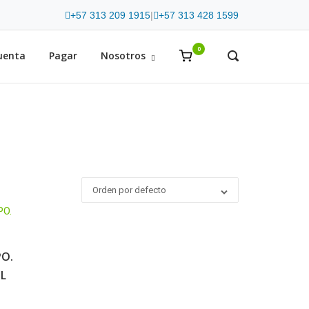
+57 313 209 1915
|
+57 313 428 1599
0
View
uenta
Pagar
Nosotros
OPEN
SEARCH
shopping
BAR
cart
Orden por defecto
PO.
L