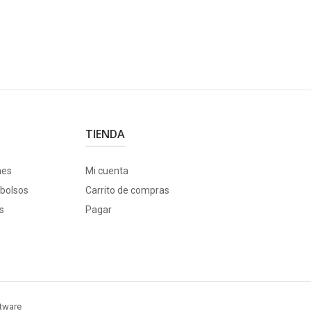
TIENDA
nes
Mi cuenta
bolsos
Carrito de compras
s
Pagar
ftware