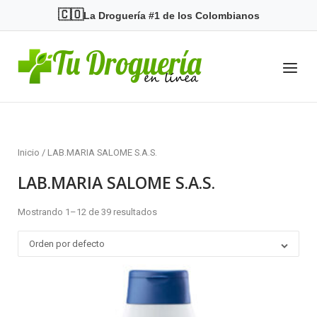
Skip
🇨🇴
La Droguería #1 de los Colombianos
to
content
Home
Menu
Inicio
/ LAB.MARIA SALOME S.A.S.
LAB.MARIA SALOME S.A.S.
Mostrando 1–12 de 39 resultados
Orden por defecto