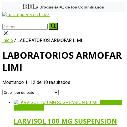
Skip
🇨🇴
La Droguería #1 de los Colombianos
to
Home
content
Menu
Search
Search
Search
for:
for:
Close
search
Inicio
/ LABORATORIOS ARMOFAR LIMI
bar
LABORATORIOS ARMOFAR
LIMI
Mostrando 1–12 de 18 resultados
Quick View
Añadir al carrito
LARVISOL 100 MG SUSPENSION