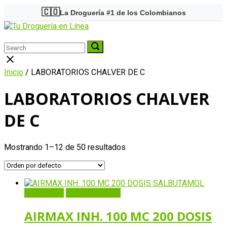
Skip
🇨🇴
La Droguería #1 de los Colombianos
to
Home
content
Menu
Search
Search
Search
for:
for:
Close
search
Inicio
/ LABORATORIOS CHALVER DE C
bar
LABORATORIOS CHALVER
DE C
Mostrando 1–12 de 50 resultados
Quick View
Añadir al carrito
AIRMAX INH. 100 MC 200 DOSIS