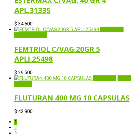
ESTERMAX C/VAG. 40 GR 4
APL.31335
$
34.600
Quick View
Añadir al carrito
FEMTRIOL C/VAG.20GR 5
APLI.25498
$
29.500
Quick View
Añadir
al carrito
FLUTURAN 400 MG 10 CAPSULAS
$
42.900
1
2
3