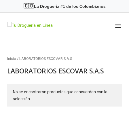
Skip
🇨🇴
La Droguería #1 de los Colombianos
to
content
Menu
Home
Inicio
/ LABORATORIOS ESCOVAR S.A.S
LABORATORIOS ESCOVAR S.A.S
No se encontraron productos que concuerden con la
selección.