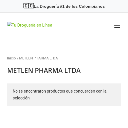
Skip
🇨🇴
La Droguería #1 de los Colombianos
to
content
Menu
Home
Inicio
/ METLEN PHARMA LTDA
METLEN PHARMA LTDA
No se encontraron productos que concuerden con la
selección.