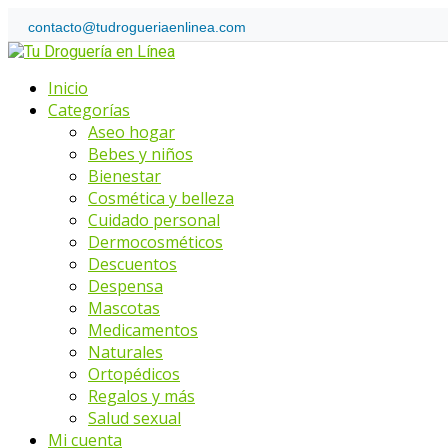
Skip
contacto@tudrogueriaenlinea.com
to
Home
content
Menu
Inicio
Categorías
Aseo hogar
Bebes y niños
Bienestar
Cosmética y belleza
Cuidado personal
Dermocosméticos
Descuentos
Despensa
Mascotas
Medicamentos
Naturales
Ortopédicos
Regalos y más
Salud sexual
Mi cuenta