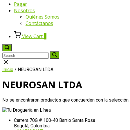
Pagar
Nosotros
Quiénes Somos
Contáctanos
View
View Cart
0
shopping
cart
Open
search
Search
Search
Search
bar
for:
for:
Close
search
Inicio
/ NEUROSAN LTDA
bar
NEUROSAN LTDA
No se encontraron productos que concuerden con la selección.
Carrera 70G # 100-40 Barrio Santa Rosa
Bogotá, Colombia