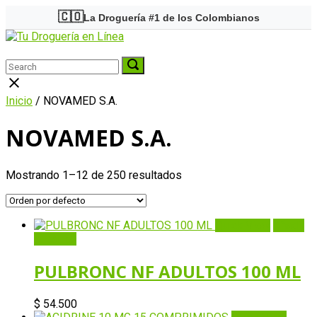
Skip
🇨🇴
La Droguería #1 de los Colombianos
to
Home
content
Menu
Search
Search
Search
for:
for:
Close
search
Inicio
/ NOVAMED S.A.
bar
NOVAMED S.A.
Mostrando 1–12 de 250 resultados
Quick View
Añadir
al carrito
PULBRONC NF ADULTOS 100 ML
$
54.500