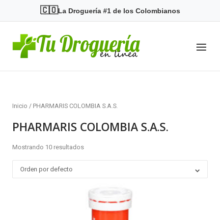
Skip
🇨🇴
La Droguería #1 de los Colombianos
to
content
Home
Menu
Inicio
/ PHARMARIS COLOMBIA S.A.S.
PHARMARIS COLOMBIA S.A.S.
Mostrando 10 resultados
Orden por defecto