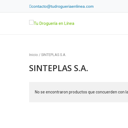
Skip
contacto@tudrogueriaenlinea.com
to
content
Home
Inicio
/ SINTEPLAS S.A.
SINTEPLAS S.A.
No se encontraron productos que concuerden con la