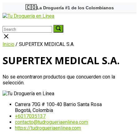
Skip
🇨🇴
La Droguería #1 de los Colombianos
to
Home
content
Menu
Search
Search
Search
for:
for:
Close
search
Inicio
/ SUPERTEX MEDICAL S.A.
bar
SUPERTEX MEDICAL S.A.
No se encontraron productos que concuerden con la
selección.
Carrera 70G # 100-40 Barrio Santa Rosa
Bogotá, Colombia
+6017035137
contacto@tudrogueriaenlinea.com
https://tudrogueriaenlinea.com