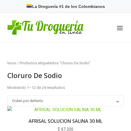
Skip
La Droguería #1 de los Colombianos
to
content
Home
Menu
Inicio
/ Productos etiquetados “Cloruro De Sodio”
Cloruro De Sodio
Mostrando 1–12 de 24 resultados
Orden por defecto
AFRISAL SOLUCION SALINA 30 ML
$
47.200