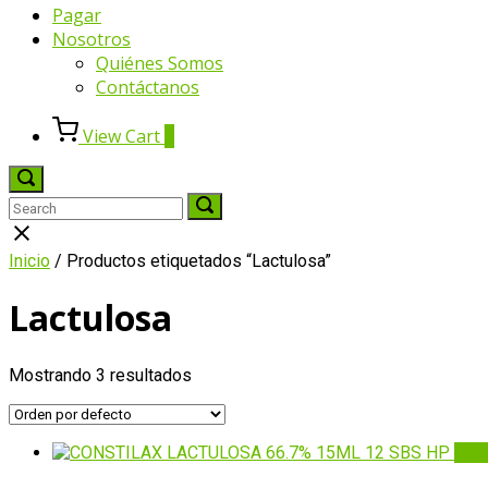
Pagar
Nosotros
Quiénes Somos
Contáctanos
View
View Cart
0
shopping
cart
Open
search
Search
Search
Search
bar
for:
for:
Close
search
Inicio
/ Productos etiquetados “Lactulosa”
bar
Lactulosa
Mostrando 3 resultados
Qui