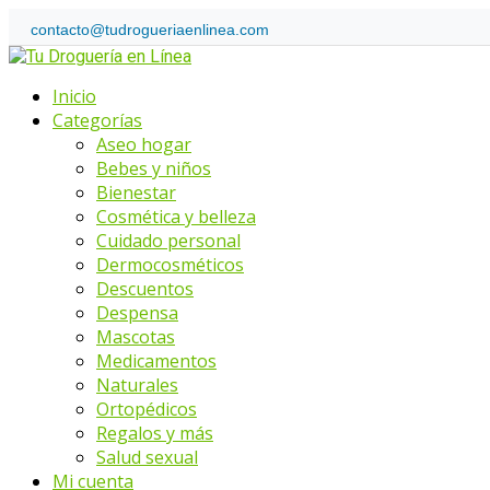
Skip
contacto@tudrogueriaenlinea.com
to
Home
content
Menu
Inicio
Categorías
Aseo hogar
Bebes y niños
Bienestar
Cosmética y belleza
Cuidado personal
Dermocosméticos
Descuentos
Despensa
Mascotas
Medicamentos
Naturales
Ortopédicos
Regalos y más
Salud sexual
Mi cuenta