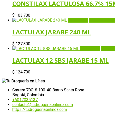
CONSTILAX LACTULOSA 66.7% 15M
$
103.700
Quick View
Añadir al carri
LACTULAX JARABE 240 ML
$
127.800
Quick View
Añadir a
LACTULAX 12 SBS JARABE 15 ML
$
124.700
Carrera 70G # 100-40 Barrio Santa Rosa
Bogotá, Colombia
+6017035137
contacto@tudrogueriaenlinea.com
https://tudrogueriaenlinea.com