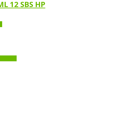
L 12 SBS HP
to
l carrito