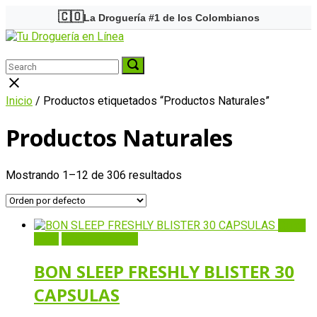
Skip
🇨🇴
La Droguería #1 de los Colombianos
to
Home
content
Menu
Search
Search
Search
for:
for:
Close
search
Inicio
/ Productos etiquetados “Productos Naturales”
bar
Productos Naturales
Mostrando 1–12 de 306 resultados
Quick
View
Añadir al carrito
BON SLEEP FRESHLY BLISTER 30
CAPSULAS