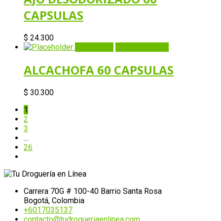
CAPSULAS
$
24.300
Quick View
Añadir al carrito
ALCACHOFA 60 CAPSULAS
$
30.300
1
2
3
…
26
Carrera 70G # 100-40 Barrio Santa Rosa
Bogotá, Colombia
+6017035137
contacto@tudrogueriaenlinea.com