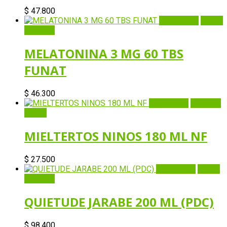
$
47.800
Quick View
Añadir
al carrito
MELATONINA 3 MG 60 TBS
FUNAT
$
46.300
Quick View
Añadir al
carrito
MIELTERTOS NINOS 180 ML NF
$
27.500
Quick View
Añadir
al carrito
QUIETUDE JARABE 200 ML (PDC)
$
98.400