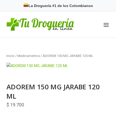
Skip
La Droguería #1 de los Colombianos
to
content
Home
Menu
Inicio
/
Medicamentos
/ ADOREM 150 MG JARABE 120 ML
ADOREM 150 MG JARABE 120
ML
$
19.700