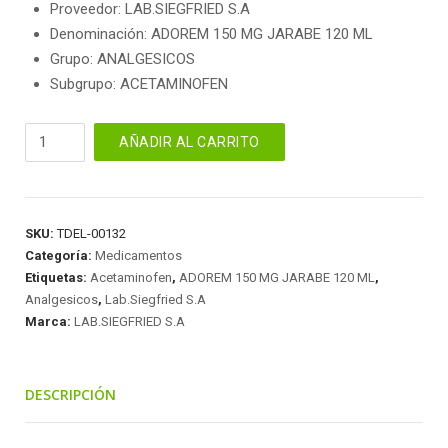
Proveedor: LAB.SIEGFRIED S.A
Denominación: ADOREM 150 MG JARABE 120 ML
Grupo: ANALGESICOS
Subgrupo: ACETAMINOFEN
ADOREM
AÑADIR AL CARRITO
150
MG
JARABE
120
SKU:
TDEL-00132
ML
Categoría:
Medicamentos
cantidad
Etiquetas:
Acetaminofen
,
ADOREM 150 MG JARABE 120 ML
,
Analgesicos
,
Lab.Siegfried S.A
Marca:
LAB.SIEGFRIED S.A
DESCRIPCIÓN