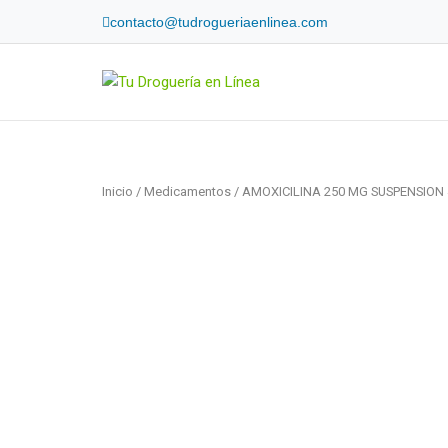
Skip
contacto@tudrogueriaenlinea.com
to
content
Home
Inicio
/
Medicamentos
/ AMOXICILINA 250 MG SUSPENSION