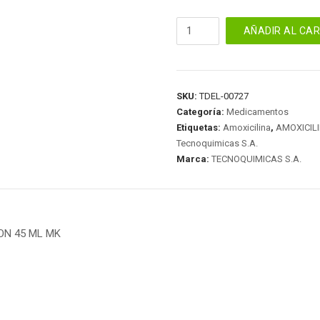
AMOXICILINA
AÑADIR AL CA
250
MG
SUSPENSION
45
SKU:
TDEL-00727
ML
Categoría:
Medicamentos
MK
Etiquetas:
Amoxicilina
,
AMOXICIL
cantidad
Tecnoquimicas S.A.
Marca:
TECNOQUIMICAS S.A.
ON 45 ML MK