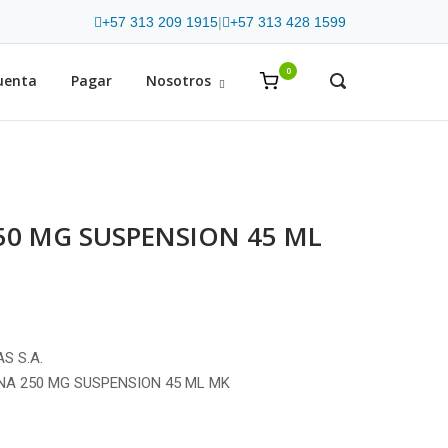
+57 313 209 1915
|
+57 313 428 1599
0
View
uenta
Pagar
Nosotros
OPEN
SEARCH
shopping
BAR
cart
50 MG SUSPENSION 45 ML
S S.A.
INA 250 MG SUSPENSION 45 ML MK