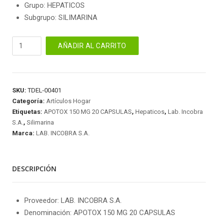
Grupo: HEPATICOS
Subgrupo: SILIMARINA
APOTOX
AÑADIR AL CARRITO
150
MG
20
CAPSULAS
SKU:
TDEL-00401
cantidad
Categoría:
Artículos Hogar
Etiquetas:
APOTOX 150 MG 20 CAPSULAS
,
Hepaticos
,
Lab. Incobra
S.A.
,
Silimarina
Marca:
LAB. INCOBRA S.A.
DESCRIPCIÓN
Proveedor: LAB. INCOBRA S.A.
Denominación: APOTOX 150 MG 20 CAPSULAS