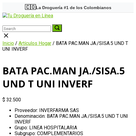
Skip
🇨🇴
La Droguería #1 de los Colombianos
to
Home
content
Menu
Search
Search
Search
for:
for:
Close
search
Inicio
/
Artículos Hogar
/ BATA PAC.MAN JA./SISA.5 UND T
bar
UNI INVERF
BATA PAC.MAN JA./SISA.5
UND T UNI INVERF
$
32.500
Proveedor: INVERFARMA SAS
Denominación: BATA PAC.MAN JA./SISA.5 UND T UNI
INVERF
Grupo: LINEA HOSPITALARIA
Subgrupo: COMPLEMENTARIOS