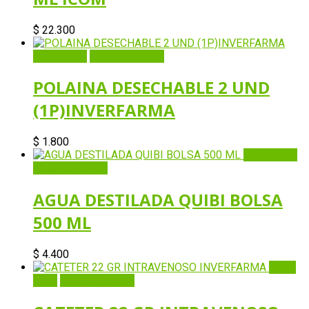
$
22.300
Quick View
Añadir al carrito
POLAINA DESECHABLE 2 UND
(1P)INVERFARMA
$
1.800
Quick View
Añadir al carrito
AGUA DESTILADA QUIBI BOLSA
500 ML
$
4.400
Quick
View
Añadir al carrito