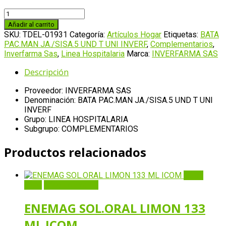
BATA
PAC.MAN
Añadir al carrito
JA./SISA.5
SKU:
TDEL-01931
Categoría:
Artículos Hogar
Etiquetas:
BATA
UND
PAC.MAN JA./SISA.5 UND T UNI INVERF
,
Complementarios
,
T
Inverfarma Sas
,
Linea Hospitalaria
Marca:
INVERFARMA SAS
UNI
INVERF
Descripción
cantidad
Proveedor: INVERFARMA SAS
Denominación: BATA PAC.MAN JA./SISA.5 UND T UNI
INVERF
Grupo: LINEA HOSPITALARIA
Subgrupo: COMPLEMENTARIOS
Productos relacionados
Quick
View
Añadir al carrito
ENEMAG SOL.ORAL LIMON 133
ML ICOM