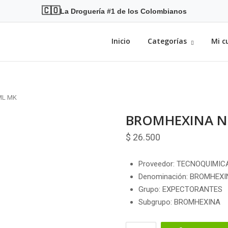
🇨🇴
La Droguería #1 de los Colombianos
Inicio
Categorías
Mi c
ML MK
BROMHEXINA NI
$
26.500
Proveedor: TECNOQUIMICA
Denominación: BROMHEXI
Grupo: EXPECTORANTES
Subgrupo: BROMHEXINA
BROMHEXINA