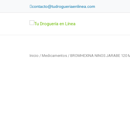
Skip
contacto@tudrogueriaenlinea.com
to
content
Home
Inicio
/
Medicamentos
/ BROMHEXINA NINOS JARABE 120 