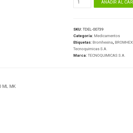
AÑADIR AL CA
NINOS
JARABE
120
ML
SKU:
TDEL-00739
MK
Categoría:
Medicamentos
cantidad
Etiquetas:
Bromhexina
,
BROMHEXI
Tecnoquimicas S.A.
Marca:
TECNOQUIMICAS S.A.
0 ML MK