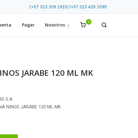
+57 313 209 1915
|
+57 313 428 1599
0
View
uenta
Pagar
Nosotros
OPEN
SEARCH
shopping
BAR
cart
NOS JARABE 120 ML MK
S S.A.
NA NINOS JARABE 120 ML MK