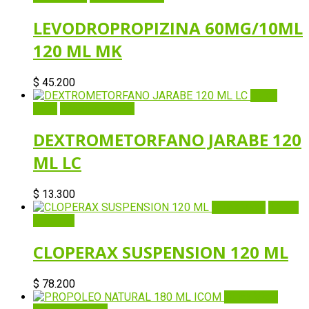
LEVODROPROPIZINA 60MG/10ML
120 ML MK
$
45.200
Quick
View
Añadir al carrito
DEXTROMETORFANO JARABE 120
ML LC
$
13.300
Quick View
Añadir
al carrito
CLOPERAX SUSPENSION 120 ML
$
78.200
Quick View