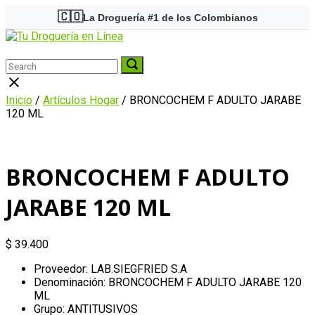
Skip
🇨🇴
La Droguería #1 de los Colombianos
to
Home
content
Menu
Search
Search
Search
for:
for:
Close
search
Inicio
/
Artículos Hogar
/ BRONCOCHEM F ADULTO JARABE
bar
120 ML
BRONCOCHEM F ADULTO
JARABE 120 ML
$
39.400
Proveedor: LAB.SIEGFRIED S.A
Denominación: BRONCOCHEM F ADULTO JARABE 120
ML
Grupo: ANTITUSIVOS