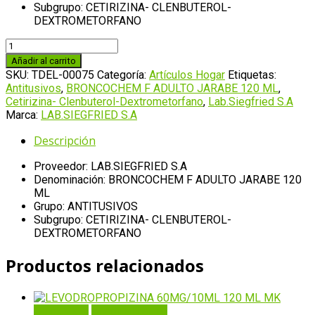
Subgrupo: CETIRIZINA- CLENBUTEROL-
DEXTROMETORFANO
BRONCOCHEM
F
Añadir al carrito
ADULTO
SKU:
TDEL-00075
Categoría:
Artículos Hogar
Etiquetas:
JARABE
Antitusivos
,
BRONCOCHEM F ADULTO JARABE 120 ML
,
120
Cetirizina- Clenbuterol-Dextrometorfano
,
Lab.Siegfried S.A
ML
Marca:
LAB.SIEGFRIED S.A
cantidad
Descripción
Proveedor: LAB.SIEGFRIED S.A
Denominación: BRONCOCHEM F ADULTO JARABE 120
ML
Grupo: ANTITUSIVOS
Subgrupo: CETIRIZINA- CLENBUTEROL-
DEXTROMETORFANO
Productos relacionados
Quick View
Añadir al carrito