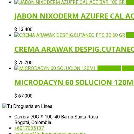
Qui
JABON NIXODERM AZUFRE CAL AC
$
13.400
Qui
CREMA ARAWAK DESPIG.CUTANEO 
$
75.200
Quick View
Añadir
MICRODACYN 60 SOLUCION 120M
$
67.000
Carrera 70G # 100-40 Barrio Santa Rosa
Bogotá, Colombia
+6017035137
contacto@tudrogueriaenlinea.com