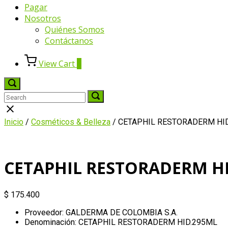
Pagar
Nosotros
Quiénes Somos
Contáctanos
View
View Cart
0
shopping
cart
Open
search
Search
Search
Search
bar
for:
for:
Close
search
Inicio
/
Cosméticos & Belleza
/ CETAPHIL RESTORADERM HI
bar
CETAPHIL RESTORADERM H
$
175.400
Proveedor: GALDERMA DE COLOMBIA S.A.
Denominación: CETAPHIL RESTORADERM HID.295ML