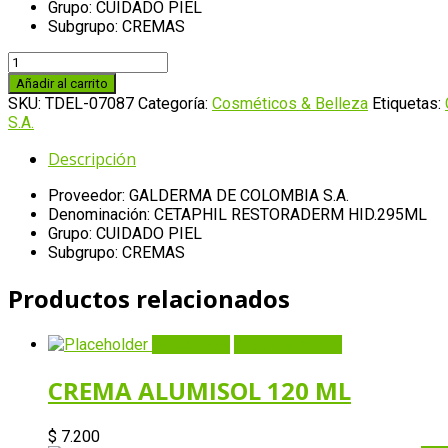
Grupo: CUIDADO PIEL
Subgrupo: CREMAS
CETAPHIL
RESTORADERM
Añadir al carrito
HID.295ML
SKU:
TDEL-07087
Categoría:
Cosméticos & Belleza
Etiquetas:
cantidad
S.A.
Descripción
Proveedor: GALDERMA DE COLOMBIA S.A.
Denominación: CETAPHIL RESTORADERM HID.295ML
Grupo: CUIDADO PIEL
Subgrupo: CREMAS
Productos relacionados
Quick View
Añadir al carrito
CREMA ALUMISOL 120 ML
$
7.200