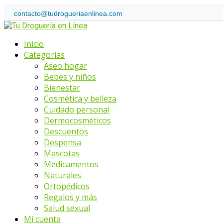
Skip
contacto@tudrogueriaenlinea.com
to
Home
content
Menu
Inicio
Categorías
Aseo hogar
Bebes y niños
Bienestar
Cosmética y belleza
Cuidado personal
Dermocosméticos
Descuentos
Despensa
Mascotas
Medicamentos
Naturales
Ortopédicos
Regalos y más
Salud sexual
Mi cuenta