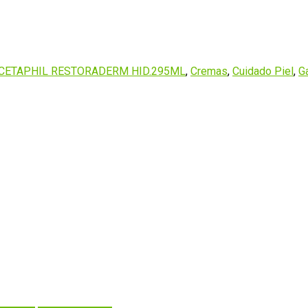
CETAPHIL RESTORADERM HID.295ML
,
Cremas
,
Cuidado Piel
,
G