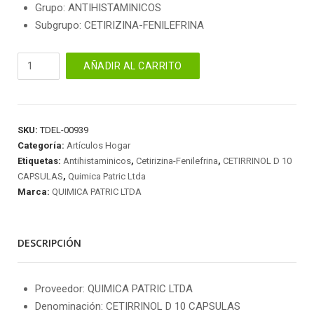
Grupo: ANTIHISTAMINICOS
Subgrupo: CETIRIZINA-FENILEFRINA
CETIRRINOL
AÑADIR AL CARRITO
D
10
CAPSULAS
cantidad
SKU:
TDEL-00939
Categoría:
Artículos Hogar
Etiquetas:
Antihistaminicos
,
Cetirizina-Fenilefrina
,
CETIRRINOL D 10
CAPSULAS
,
Quimica Patric Ltda
Marca:
QUIMICA PATRIC LTDA
DESCRIPCIÓN
Proveedor: QUIMICA PATRIC LTDA
Denominación: CETIRRINOL D 10 CAPSULAS