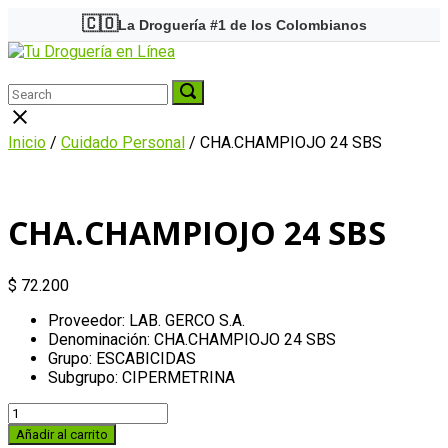
Skip
🇨🇴
La Droguería #1 de los Colombianos
to
Home
content
Menu
Search
Search
Search
for:
for:
Close
search
Inicio
/
Cuidado Personal
/ CHA.CHAMPIOJO 24 SBS
bar
CHA.CHAMPIOJO 24 SBS
$
72.200
Proveedor: LAB. GERCO S.A.
Denominación: CHA.CHAMPIOJO 24 SBS
Grupo: ESCABICIDAS
Subgrupo: CIPERMETRINA
CHA.CHAMPIOJO
24
Añadir al carrito