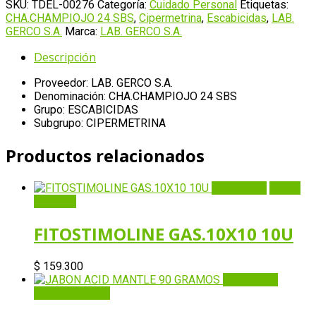
SBS
SKU:
TDEL-00276
Categoría:
Cuidado Personal
Etiquetas:
cantidad
CHA.CHAMPIOJO 24 SBS
,
Cipermetrina
,
Escabicidas
,
LAB.
GERCO S.A.
Marca:
LAB. GERCO S.A.
Descripción
Proveedor: LAB. GERCO S.A.
Denominación: CHA.CHAMPIOJO 24 SBS
Grupo: ESCABICIDAS
Subgrupo: CIPERMETRINA
Productos relacionados
Quick View
Añadir
al carrito
FITOSTIMOLINE GAS.10X10 10U
$
159.300
Quick View
Añadir al carrito