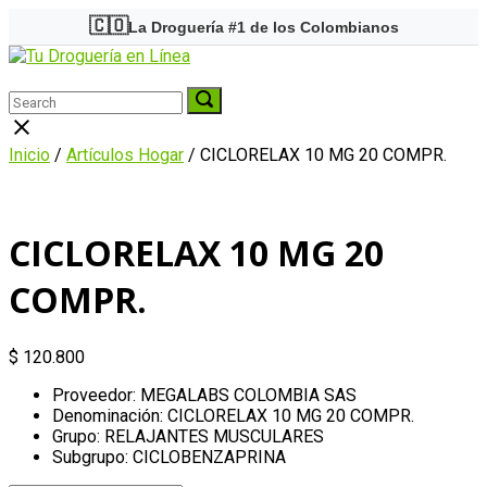
Skip
🇨🇴
La Droguería #1 de los Colombianos
to
Home
content
Menu
Search
Search
Search
for:
for:
Close
search
Inicio
/
Artículos Hogar
/ CICLORELAX 10 MG 20 COMPR.
bar
CICLORELAX 10 MG 20
COMPR.
$
120.800
Proveedor: MEGALABS COLOMBIA SAS
Denominación: CICLORELAX 10 MG 20 COMPR.
Grupo: RELAJANTES MUSCULARES
Subgrupo: CICLOBENZAPRINA