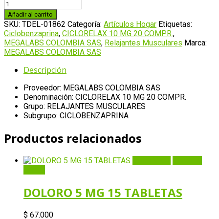
CICLORELAX
10
Añadir al carrito
MG
SKU:
TDEL-01862
Categoría:
Artículos Hogar
Etiquetas:
20
Ciclobenzaprina
,
CICLORELAX 10 MG 20 COMPR.
,
COMPR.
MEGALABS COLOMBIA SAS
,
Relajantes Musculares
Marca:
cantidad
MEGALABS COLOMBIA SAS
Descripción
Proveedor: MEGALABS COLOMBIA SAS
Denominación: CICLORELAX 10 MG 20 COMPR.
Grupo: RELAJANTES MUSCULARES
Subgrupo: CICLOBENZAPRINA
Productos relacionados
Quick View
Añadir al
carrito
DOLORO 5 MG 15 TABLETAS
$
67.000