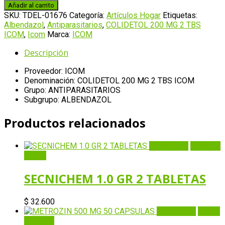
200
Añadir al carrito
MG
SKU:
TDEL-01676
Categoría:
Artículos Hogar
Etiquetas:
2
Albendazol
,
Antiparasitarios
,
COLIDETOL 200 MG 2 TBS
TBS
ICOM
,
Icom
Marca:
ICOM
ICOM
cantidad
Descripción
Proveedor: ICOM
Denominación: COLIDETOL 200 MG 2 TBS ICOM
Grupo: ANTIPARASITARIOS
Subgrupo: ALBENDAZOL
Productos relacionados
Quick View
Añadir al
carrito
SECNICHEM 1.0 GR 2 TABLETAS
$
32.600
Quick View
Añadir
al carrito