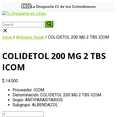
Skip
🇨🇴
La Droguería #1 de los Colombianos
to
Home
content
Menu
Search
Search
Search
for:
for:
Close
search
Inicio
/
Artículos Hogar
/ COLIDETOL 200 MG 2 TBS ICOM
bar
COLIDETOL 200 MG 2 TBS
ICOM
$
14.000
Proveedor: ICOM
Denominación: COLIDETOL 200 MG 2 TBS ICOM
Grupo: ANTIPARASITARIOS
Subgrupo: ALBENDAZOL
COLIDETOL