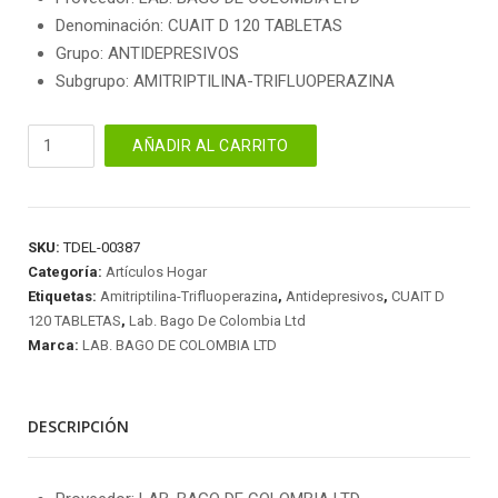
Denominación: CUAIT D 120 TABLETAS
Grupo: ANTIDEPRESIVOS
Subgrupo: AMITRIPTILINA-TRIFLUOPERAZINA
CUAIT
AÑADIR AL CARRITO
D
120
TABLETAS
cantidad
SKU:
TDEL-00387
Categoría:
Artículos Hogar
Etiquetas:
Amitriptilina-Trifluoperazina
,
Antidepresivos
,
CUAIT D
120 TABLETAS
,
Lab. Bago De Colombia Ltd
Marca:
LAB. BAGO DE COLOMBIA LTD
DESCRIPCIÓN