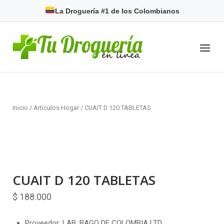
Skip
La Droguería #1 de los Colombianos
to
content
Home
Menu
Inicio
/
Artículos Hogar
/ CUAIT D 120 TABLETAS
CUAIT D 120 TABLETAS
$
188.000
Proveedor: LAB. BAGO DE COLOMBIA LTD