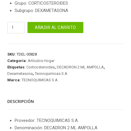
Grupo: CORTICOSTEROIDES
Subgrupo: DEXAMETASONA
DECADRON
AÑADIR AL CARRITO
2
ML
AMPOLLA
cantidad
SKU:
TDEL-00828
Categoría:
Artículos Hogar
Etiquetas:
Corticosteroides
,
DECADRON 2 ML AMPOLLA
,
Dexametasona
,
Tecnoquimicas S.A.
Marca:
TECNOQUIMICAS S.A.
DESCRIPCIÓN
Proveedor: TECNOQUIMICAS S.A.
Denominación: DECADRON 2 ML AMPOLLA