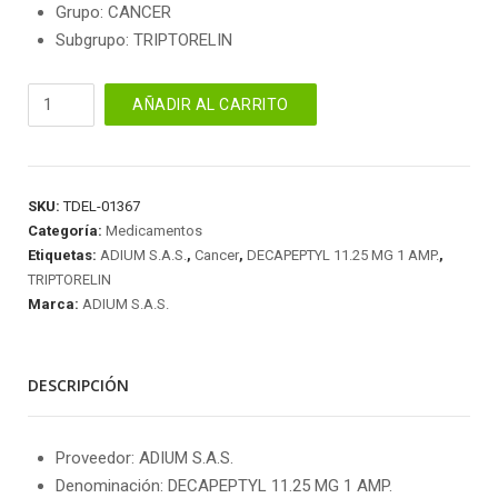
Grupo: CANCER
Subgrupo: TRIPTORELIN
DECAPEPTYL
AÑADIR AL CARRITO
11.25
MG
1
AMP.
SKU:
TDEL-01367
cantidad
Categoría:
Medicamentos
Etiquetas:
ADIUM S.A.S.
,
Cancer
,
DECAPEPTYL 11.25 MG 1 AMP.
,
TRIPTORELIN
Marca:
ADIUM S.A.S.
DESCRIPCIÓN
Proveedor: ADIUM S.A.S.
Denominación: DECAPEPTYL 11.25 MG 1 AMP.