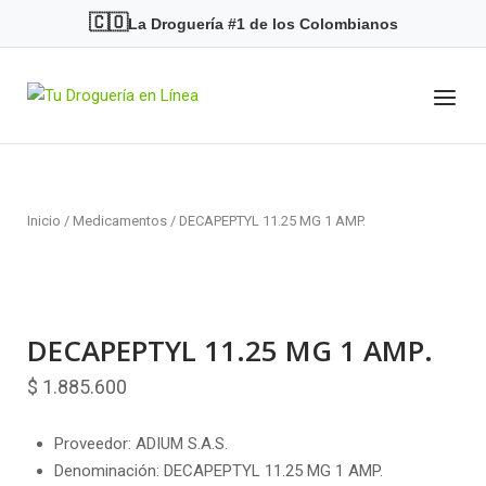
Skip
🇨🇴
La Droguería #1 de los Colombianos
to
content
Menu
Home
Inicio
/
Medicamentos
/ DECAPEPTYL 11.25 MG 1 AMP.
DECAPEPTYL 11.25 MG 1 AMP.
$
1.885.600
Proveedor: ADIUM S.A.S.
Denominación: DECAPEPTYL 11.25 MG 1 AMP.