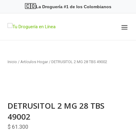
Skip
🇨🇴
La Droguería #1 de los Colombianos
to
content
Menu
Home
Inicio
/
Artículos Hogar
/ DETRUSITOL 2 MG 28 TBS 49002
DETRUSITOL 2 MG 28 TBS
49002
$
61.300