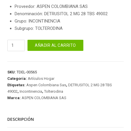
Proveedor: ASPEN COLOMBIANA SAS
Denominación: DETRUSITOL 2 MG 28 TBS 49002
Grupo: INCONTINENCIA
Subgrupo: TOLTERODINA
DETRUSITOL
AÑADIR AL CARRITO
2
MG
28
TBS
SKU:
TDEL-00565
49002
Categoría:
Artículos Hogar
cantidad
Etiquetas:
Aspen Colombiana Sas
,
DETRUSITOL 2 MG 28 TBS
49002
,
Incontinencia
,
Tolterodina
Marca:
ASPEN COLOMBIANA SAS
DESCRIPCIÓN