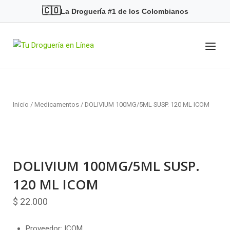
Skip
🇨🇴
La Droguería #1 de los Colombianos
to
content
Menu
Home
Inicio
/
Medicamentos
/ DOLIVIUM 100MG/5ML SUSP. 120 ML ICOM
DOLIVIUM 100MG/5ML SUSP.
120 ML ICOM
$
22.000
Proveedor: ICOM