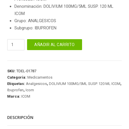
Denominación: DOLIVIUM 100MG/5ML SUSP. 120 ML
ICOM
Grupo: ANALGESICOS
Subgrupo: IBUPROFEN
DOLIVIUM
AÑADIR AL CARRITO
100MG/5ML
SUSP.
120
ML
SKU:
TDEL-01787
ICOM
Categoría:
Medicamentos
cantidad
Etiquetas:
Analgesicos
,
DOLIVIUM 100MG/5ML SUSP. 120 ML ICOM
,
Ibuprofen
,
Icom
Marca:
ICOM
DESCRIPCIÓN