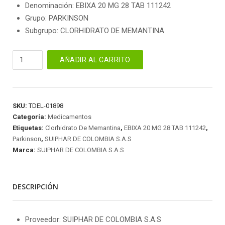
Denominación: EBIXA 20 MG 28 TAB 111242
Grupo: PARKINSON
Subgrupo: CLORHIDRATO DE MEMANTINA
EBIXA
AÑADIR AL CARRITO
20
MG
28
TAB
SKU:
TDEL-01898
111242
Categoría:
Medicamentos
cantidad
Etiquetas:
Clorhidrato De Memantina
,
EBIXA 20 MG 28 TAB 111242
,
Parkinson
,
SUIPHAR DE COLOMBIA S.A.S
Marca:
SUIPHAR DE COLOMBIA S.A.S
DESCRIPCIÓN
Proveedor: SUIPHAR DE COLOMBIA S.A.S