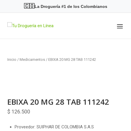
Skip
🇨🇴
La Droguería #1 de los Colombianos
to
content
Menu
Home
Inicio
/
Medicamentos
/ EBIXA 20 MG 28 TAB 111242
EBIXA 20 MG 28 TAB 111242
$
126.500
Proveedor: SUIPHAR DE COLOMBIA S.A.S