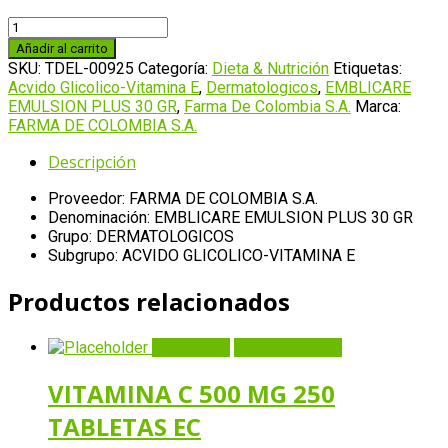
EMBLICARE
EMULSION
Añadir al carrito
PLUS
SKU:
TDEL-00925
Categoría:
Dieta & Nutrición
Etiquetas:
30
Acvido Glicolico-Vitamina E
,
Dermatologicos
,
EMBLICARE
GR
EMULSION PLUS 30 GR
,
Farma De Colombia S.A.
Marca:
cantidad
FARMA DE COLOMBIA S.A.
Descripción
Proveedor: FARMA DE COLOMBIA S.A.
Denominación: EMBLICARE EMULSION PLUS 30 GR
Grupo: DERMATOLOGICOS
Subgrupo: ACVIDO GLICOLICO-VITAMINA E
Productos relacionados
Quick View
Añadir al carrito
VITAMINA C 500 MG 250
TABLETAS EC