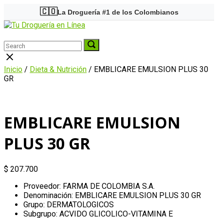
Skip
🇨🇴
La Droguería #1 de los Colombianos
to
Home
content
Menu
Search
Search
Search
for:
for:
Close
search
Inicio
/
Dieta & Nutrición
/ EMBLICARE EMULSION PLUS 30
bar
GR
EMBLICARE EMULSION
PLUS 30 GR
$
207.700
Proveedor: FARMA DE COLOMBIA S.A.
Denominación: EMBLICARE EMULSION PLUS 30 GR
Grupo: DERMATOLOGICOS
Subgrupo: ACVIDO GLICOLICO-VITAMINA E