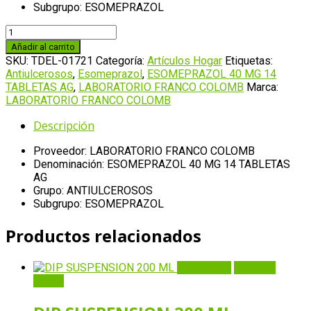
Subgrupo: ESOMEPRAZOL
ESOMEPRAZOL
40
Añadir al carrito
MG
SKU:
TDEL-01721
Categoría:
Artículos Hogar
Etiquetas:
14
Antiulcerosos
,
Esomeprazol
,
ESOMEPRAZOL 40 MG 14
TABLETAS
TABLETAS AG
,
LABORATORIO FRANCO COLOMB
Marca:
AG
LABORATORIO FRANCO COLOMB
cantidad
Descripción
Proveedor: LABORATORIO FRANCO COLOMB
Denominación: ESOMEPRAZOL 40 MG 14 TABLETAS
AG
Grupo: ANTIULCEROSOS
Subgrupo: ESOMEPRAZOL
Productos relacionados
Quick View
Añadir al
carrito