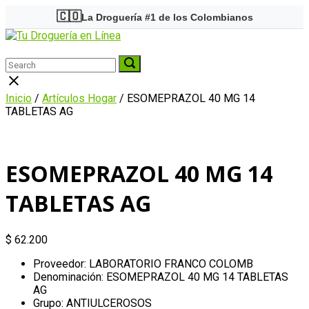
Skip
🇨🇴
La Droguería #1 de los Colombianos
to
Home
content
Menu
Search
Search
Search
for:
for:
Close
search
Inicio
/
Artículos Hogar
/ ESOMEPRAZOL 40 MG 14
bar
TABLETAS AG
ESOMEPRAZOL 40 MG 14
TABLETAS AG
$
62.200
Proveedor: LABORATORIO FRANCO COLOMB
Denominación: ESOMEPRAZOL 40 MG 14 TABLETAS
AG
Grupo: ANTIULCEROSOS