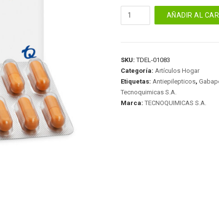
GABAPENTIN
AÑADIR AL CA
400
MG
30
CAP.MK19080
SKU:
TDEL-01083
cantidad
Categoría:
Artículos Hogar
Etiquetas:
Antiepilepticos
,
Gabape
Tecnoquimicas S.A.
Marca:
TECNOQUIMICAS S.A.