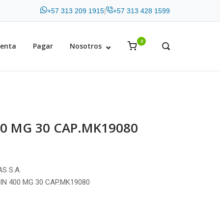
+57 313 209 1915
|
+57 313 428 1599
0
View
uenta
Pagar
Nosotros
OPEN
SEARCH
shopping
BAR
cart
0 MG 30 CAP.MK19080
S S.A.
IN 400 MG 30 CAP.MK19080