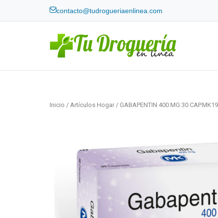
Skip
contacto@tudrogueriaenlinea.com
to
content
Home
Inicio
/
Artículos Hogar
/ GABAPENTIN 400 MG 30 CAP.MK1