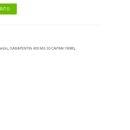
RRITO
ntin
,
GABAPENTIN 400 MG 30 CAP.MK19080
,