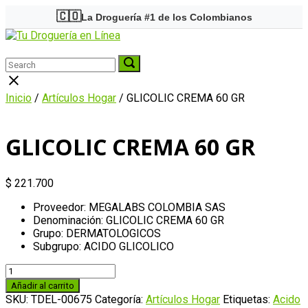
Skip
🇨🇴
La Droguería #1 de los Colombianos
to
Home
content
Menu
Search
Search
Search
for:
for:
Close
search
Inicio
/
Artículos Hogar
/ GLICOLIC CREMA 60 GR
bar
GLICOLIC CREMA 60 GR
$
221.700
Proveedor: MEGALABS COLOMBIA SAS
Denominación: GLICOLIC CREMA 60 GR
Grupo: DERMATOLOGICOS
Subgrupo: ACIDO GLICOLICO
GLICOLIC
CREMA
Añadir al carrito
60
SKU:
TDEL-00675
Categoría:
Artículos Hogar
Etiquetas:
Acido