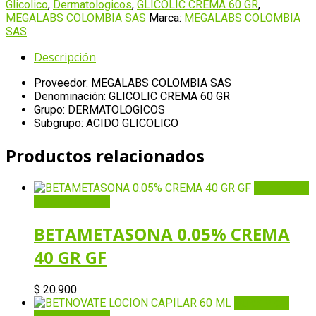
GR
Glicolico
,
Dermatologicos
,
GLICOLIC CREMA 60 GR
,
cantidad
MEGALABS COLOMBIA SAS
Marca:
MEGALABS COLOMBIA
SAS
Descripción
Proveedor: MEGALABS COLOMBIA SAS
Denominación: GLICOLIC CREMA 60 GR
Grupo: DERMATOLOGICOS
Subgrupo: ACIDO GLICOLICO
Productos relacionados
Quick View
Añadir al carrito
BETAMETASONA 0.05% CREMA
40 GR GF
$
20.900
Quick View