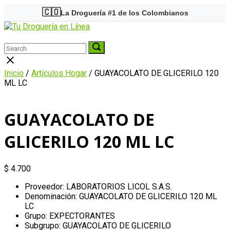
Skip
🇨🇴
La Droguería #1 de los Colombianos
to
Home
content
Menu
Search
Search
Search
for:
for:
Close
search
Inicio
/
Artículos Hogar
/ GUAYACOLATO DE GLICERILO 120
bar
ML LC
GUAYACOLATO DE
GLICERILO 120 ML LC
$
4.700
Proveedor: LABORATORIOS LICOL S.A.S.
Denominación: GUAYACOLATO DE GLICERILO 120 ML
LC
Grupo: EXPECTORANTES
Subgrupo: GUAYACOLATO DE GLICERILO