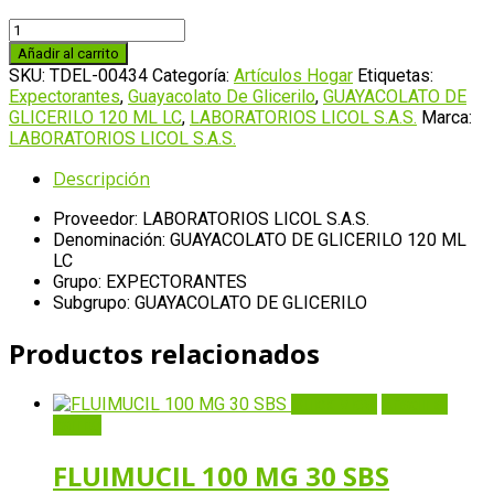
GUAYACOLATO
DE
Añadir al carrito
GLICERILO
SKU:
TDEL-00434
Categoría:
Artículos Hogar
Etiquetas:
120
Expectorantes
,
Guayacolato De Glicerilo
,
GUAYACOLATO DE
ML
GLICERILO 120 ML LC
,
LABORATORIOS LICOL S.A.S.
Marca:
LC
LABORATORIOS LICOL S.A.S.
cantidad
Descripción
Proveedor: LABORATORIOS LICOL S.A.S.
Denominación: GUAYACOLATO DE GLICERILO 120 ML
LC
Grupo: EXPECTORANTES
Subgrupo: GUAYACOLATO DE GLICERILO
Productos relacionados
Quick View
Añadir al
carrito
FLUIMUCIL 100 MG 30 SBS