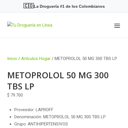
Skip
🇨🇴
La Droguería #1 de los Colombianos
to
content
Menu
Home
Inicio
/
Artículos Hogar
/ METOPROLOL 50 MG 300 TBS LP
METOPROLOL 50 MG 300
TBS LP
$
79.700
Proveedor: LAPROFF
Denominación: METOPROLOL 50 MG 300 TBS LP
Grupo: ANTIHIPERTENSIVOS