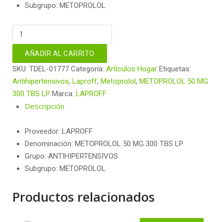
Subgrupo: METOPROLOL
METOPROLOL
50
MG
AÑADIR AL CARRITO
300
SKU:
TDEL-01777
Categoría:
Artículos Hogar
Etiquetas:
TBS
Antihipertensivos
,
Laproff
,
Metoprolol
,
METOPROLOL 50 MG
LP
300 TBS LP
Marca:
LAPROFF
cantidad
Descripción
Proveedor: LAPROFF
Denominación: METOPROLOL 50 MG 300 TBS LP
Grupo: ANTIHIPERTENSIVOS
Subgrupo: METOPROLOL
Productos relacionados