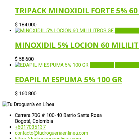
TRIPACK MINOXIDIL FORTE 5% 6
$
184.000
Quick View
MINOXIDIL 5% LOCION 60 MILILI
$
58.600
Quick View
Añadir al ca
EDAPIL M ESPUMA 5% 100 GR
$
160.800
Carrera 70G # 100-40 Barrio Santa Rosa
Bogotá, Colombia
+6017035137
contacto@tudrogueriaenlinea.com
https://tudrogueriaenlinea.com