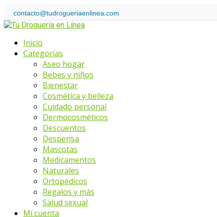
Skip
contacto@tudrogueriaenlinea.com
to
Home
content
Menu
Inicio
Categorías
Aseo hogar
Bebes y niños
Bienestar
Cosmética y belleza
Cuidado personal
Dermocosméticos
Descuentos
Despensa
Mascotas
Medicamentos
Naturales
Ortopédicos
Regalos y más
Salud sexual
Mi cuenta