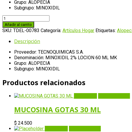
Grupo: ALOPECIA
Subgrupo: MINOXIDIL
MINOXIDIL
2%
Añadir al carrito
LOCION
SKU:
TDEL-00783
Categoría:
Artículos Hogar
Etiquetas:
Alopec
60
ML
Descripción
MK
cantidad
Proveedor: TECNOQUIMICAS S.A.
Denominación: MINOXIDIL 2% LOCION 60 ML MK
Grupo: ALOPECIA
Subgrupo: MINOXIDIL
Productos relacionados
Quick View
Añadir al carrito
MUCOSINA GOTAS 30 ML
$
24.500
Quick View
Añadir al carrito