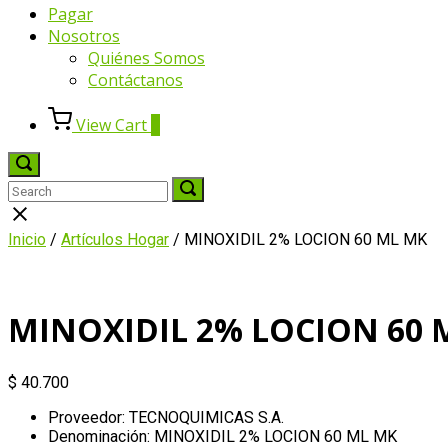
Pagar
Nosotros
Quiénes Somos
Contáctanos
View
View Cart
0
shopping
cart
Open
search
Search
Search
Search
bar
for:
for:
Close
search
Inicio
/
Artículos Hogar
/ MINOXIDIL 2% LOCION 60 ML MK
bar
MINOXIDIL 2% LOCION 60 
$
40.700
Proveedor: TECNOQUIMICAS S.A.
Denominación: MINOXIDIL 2% LOCION 60 ML MK