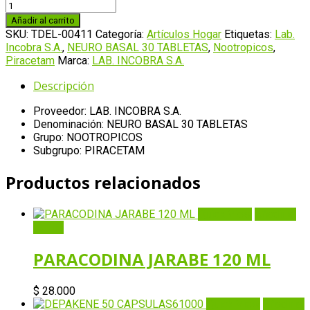
NEURO
BASAL
Añadir al carrito
30
SKU:
TDEL-00411
Categoría:
Artículos Hogar
Etiquetas:
Lab.
TABLETAS
Incobra S.A.
,
NEURO BASAL 30 TABLETAS
,
Nootropicos
,
cantidad
Piracetam
Marca:
LAB. INCOBRA S.A.
Descripción
Proveedor: LAB. INCOBRA S.A.
Denominación: NEURO BASAL 30 TABLETAS
Grupo: NOOTROPICOS
Subgrupo: PIRACETAM
Productos relacionados
Quick View
Añadir al
carrito
PARACODINA JARABE 120 ML
$
28.000
Quick View
Añadir al