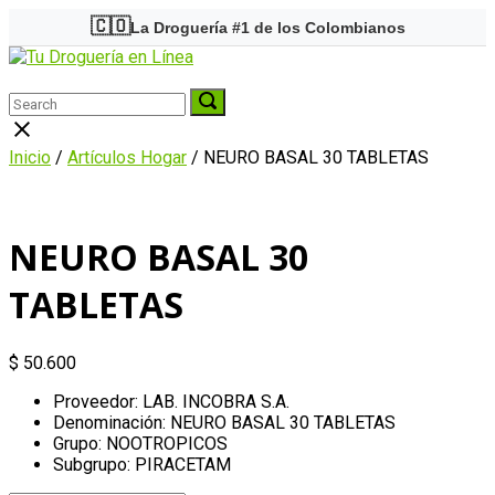
Skip
🇨🇴
La Droguería #1 de los Colombianos
to
Home
content
Menu
Search
Search
Search
for:
for:
Close
search
Inicio
/
Artículos Hogar
/ NEURO BASAL 30 TABLETAS
bar
NEURO BASAL 30
TABLETAS
$
50.600
Proveedor: LAB. INCOBRA S.A.
Denominación: NEURO BASAL 30 TABLETAS
Grupo: NOOTROPICOS
Subgrupo: PIRACETAM