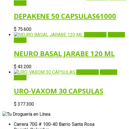
carrito
DEPAKENE 50 CAPSULAS61000
$
75.600
Quick View
Añadir al
carrito
NEURO BASAL JARABE 120 ML
$
43.200
Quick View
Añadir al
carrito
URO-VAXOM 30 CAPSULAS
$
377.300
Carrera 70G # 100-40 Barrio Santa Rosa