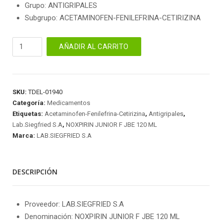
Grupo: ANTIGRIPALES
Subgrupo: ACETAMINOFEN-FENILEFRINA-CETIRIZINA
NOXPIRIN
AÑADIR AL CARRITO
JUNIOR
F
JBE
120
SKU:
TDEL-01940
ML
Categoría:
Medicamentos
cantidad
Etiquetas:
Acetaminofen-Fenilefrina-Cetirizina
,
Antigripales
,
Lab.Siegfried S.A
,
NOXPIRIN JUNIOR F JBE 120 ML
Marca:
LAB.SIEGFRIED S.A
DESCRIPCIÓN
Proveedor: LAB.SIEGFRIED S.A
Denominación: NOXPIRIN JUNIOR F JBE 120 ML