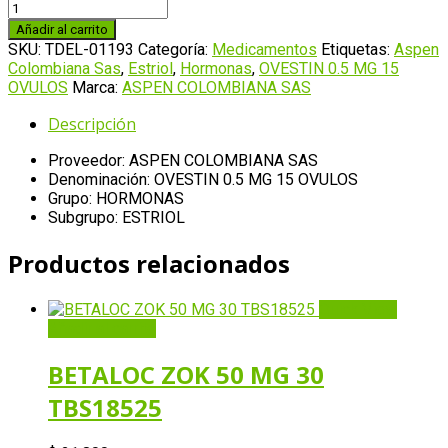
OVESTIN
0.5
Añadir al carrito
MG
SKU:
TDEL-01193
Categoría:
Medicamentos
Etiquetas:
Aspen
15
Colombiana Sas
,
Estriol
,
Hormonas
,
OVESTIN 0.5 MG 15
OVULOS
OVULOS
Marca:
ASPEN COLOMBIANA SAS
cantidad
Descripción
Proveedor: ASPEN COLOMBIANA SAS
Denominación: OVESTIN 0.5 MG 15 OVULOS
Grupo: HORMONAS
Subgrupo: ESTRIOL
Productos relacionados
Quick View
Añadir al carrito
BETALOC ZOK 50 MG 30
TBS18525