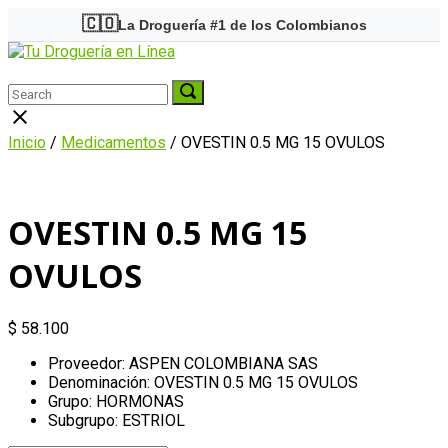
Skip
🇨🇴
La Droguería #1 de los Colombianos
to
Home
content
Menu
Search
Search
Search
for:
for:
Close
search
Inicio
/
Medicamentos
/ OVESTIN 0.5 MG 15 OVULOS
bar
OVESTIN 0.5 MG 15
OVULOS
$
58.100
Proveedor: ASPEN COLOMBIANA SAS
Denominación: OVESTIN 0.5 MG 15 OVULOS
Grupo: HORMONAS
Subgrupo: ESTRIOL