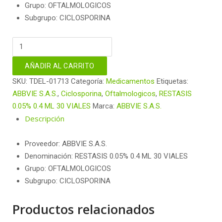
Grupo: OFTALMOLOGICOS
Subgrupo: CICLOSPORINA
RESTASIS
0.05%
0.4
AÑADIR AL CARRITO
ML
SKU:
TDEL-01713
Categoría:
Medicamentos
Etiquetas:
30
ABBVIE S.A.S.
,
Ciclosporina
,
Oftalmologicos
,
RESTASIS
VIALES
0.05% 0.4 ML 30 VIALES
Marca:
ABBVIE S.A.S.
cantidad
Descripción
Proveedor: ABBVIE S.A.S.
Denominación: RESTASIS 0.05% 0.4 ML 30 VIALES
Grupo: OFTALMOLOGICOS
Subgrupo: CICLOSPORINA
Productos relacionados